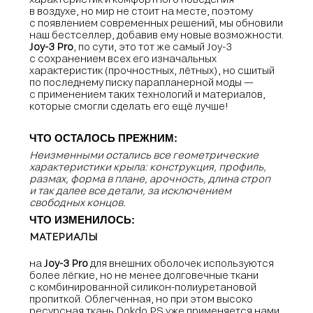
в воздухе, но мир не стоит на месте, поэтому
с появлением современных решений, мы обновили
наш бестселлер, добавив ему новые возможности.
Joy-3 Pro
, по сути, это тот же самый Joy-3
с сохранением всех его изначальных
характеристик (прочностных, лётных), но сшитый
по последнему писку парапланерной моды —
с применением таких технологий и материалов,
которые смогли сделать его ещё лучше!
ЧТО ОСТАЛОСЬ ПРЕЖНИМ:
Неизменными остались все геометрические
характеристики крыла: конструкция, профиль,
размах, форма в плане, арочность, длина строп
и так далее все детали, за исключением
свободных концов.
ЧТО ИЗМЕНИЛОСЬ:
МАТЕРИАЛЫ
на
Joy-3 Pro
для внешних оболочек используются
более лёгкие, но не менее долговечные ткани
с комбинированной силикон-полиуретановой
пропиткой. Облегченная, но при этом высоко
ресурсная ткань Dokdo PS уже применяется нами