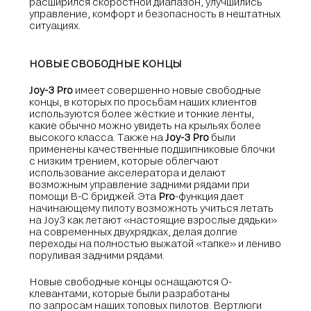
расширился скоростной диапазон, улучшились
управление, комфорт и безопасность в нештатных
ситуациях.
НОВЫЕ СВОБОДНЫЕ КОНЦЫ
Joy-3 Pro
имеет совершенно новые свободные
концы, в которых по просьбам наших клиентов
используются более жёсткие и тонкие ленты,
какие обычно можно увидеть на крыльях более
высокого класса. Также на
Joy-3 Pro
были
применены качественные подшипниковые блочки
с низким трением, которые облегчают
использование акселератора и делают
возможным управление задними рядами при
помощи В-С бриджей. Эта
Pro
-функция дает
начинающему пилоту возможноть учиться летать
на Joy3 как летают «настоящие взрослые дядьки»
на современных двухрядках, делая долгие
переходы на полностью выжатой «тапке» и лениво
поруливая задними рядами.
Новые свободные концы оснащаются О-
клевантами, которые были разработаны
по запросам наших топовых пилотов. Вертлюги