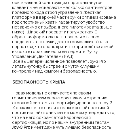
оригинальной конструкции спрятаны внутрь
клевант и не «съедают» несколько сантиметров
полезного хода строп управления. Жёсткая
платформа в верхней части ручки оптимизирована
под спортивный хват и гарантируют удобство
независимо от выбранного пилотом хвата (выше-
ниже). Широкий просвет и полужесткая О-
образная форма клевант позволяют легко
продевать в них руки даже в громоздких тёплых
перчатках, что очень критично при полётах зимой,
высоко в горах или если вы держите Ручку
Управления Двигателем.(РУД)
Все вышеперечисленное позволяет Joy-3 Pro
летать чуточку быстрее и с чуточку лучшим
контролем над крылом и безопасностью.
БЕЗОПАСНОСТЬ КРЫЛА
Новая модель не отличается по своим
геометрическим характеристикам и строению
стропной системы от сертифицированного Joy-3.
К сожалению в связи с санкционной политикой
против нашей страны мы не можем утверждать то,
что на него сохраняется Европейская
сертификация, но по нашим внутренним тестам
Joy-3 Pro
имеет даже чуть лучшую безопасность