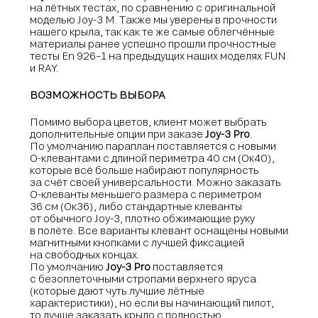
на лётных тестах, по сравнению с оригинальной
моделью Joy-3 M. Также мы уверены в прочности
нашего крыла, так как те же самые облегчённые
материалы ранее успешно прошли прочностные
тесты En 926−1 на предыдущих наших моделях FUN
и RAY.
ВОЗМОЖНОСТЬ ВЫБОРА
Помимо выбора цветов, клиент может выбрать
дополнительные опции при заказе
Joy-3 Pro
.
По умолчанию параплан поставляется с новыми
О-клевантами с длиной периметра 40 см (Ок40),
которые всё больше набирают популярность
за счёт своей универсальности. Можно заказать
О-клеванты меньшего размера с периметром
36 см (Ок36), либо стандартные клеванты
от обычного Joy-3, плотно обжимающие руку
в полёте. Все варианты клевант оснащены новыми
магнитными кнопками с лучшей фиксацией
на свободных концах.
По умолчанию
Joy-3 Pro
поставляется
с безоплеточными стропами верхнего яруса
(которые дают чуть лучшие лётные
характеристики), но если вы начинающий пилот,
то лучше заказать крыло с полностью