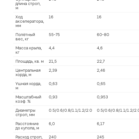
длина строп,
м
Ход
16
16
акселератора,
мм
Полётный
55−75
60−80
вес, кг
Масса крыла,
4,4
4,6
кг
Площадь, кв. м
21,5
22,7
Центральная
2,39
2,46
хорда, м
Ушная хорда,
0,63
0,65
м
Масштабный
0,93
0,953
коэф. %
Диаметры
0.5/0.6/0.8/1.1/1.2/2.0
0.5/0.6/0.8/1.1/1.2/2.
строп, мм
Расстояние
6,0
6,17
до купола, м
Расход строп,
240
245