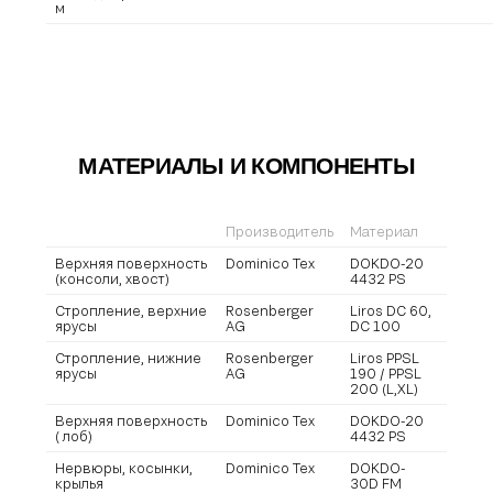
м
МАТЕРИАЛЫ И КОМПОНЕНТЫ
Производитель
Материал
Верхняя поверхность
Dominico Tex
DOKDO-20
(консоли, хвост)
4432 PS
Стропление, верхние
Rosenberger
Liros DC 60,
ярусы
AG
DC 100
Стропление, нижние
Rosenberger
Liros PPSL
ярусы
AG
190 / PPSL
200 (L,XL)
Верхняя поверхность
Dominico Tex
DOKDO-20
( лоб)
4432 PS
Нервюры, косынки,
Dominico Tex
DOKDO-
крылья
30D FM