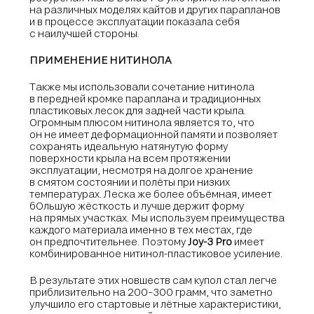
на различных моделях кайтов и других парапланов
и в процессе эксплуатации показала себя
с наилучшей стороны.
ПРИМЕНЕНИЕ НИТИНОЛА
Также мы использовали сочетание нитинола
в передней кромке параплана и традиционных
пластиковых лесок для задней части крыла.
Огромным плюсом нитинола является то, что
он не имеет деформационной памяти и позволяет
сохранять идеальную натянутую форму
поверхности крыла на всем протяжении
эксплуатации, несмотря на долгое хранение
в смятом состоянии и полёты при низких
температурах. Леска же более объёмная, имеет
бОльшую жёсткость и лучше держит форму
на прямых участках. Мы используем преимущества
каждого материала именно в тех местах, где
он предпочтительнее. Поэтому
Joy-3 Pro
имеет
комбинированное нитинол-пластиковое усиление.
В результате этих новшеств сам купол стал легче
приблизительно на 200−300 грамм, что заметно
улучшило его стартовые и лётные характеристики,