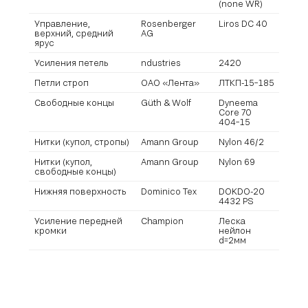
(none WR)
Управление,
Rosenberger
Liros DC 40
верхний, средний
AG
ярус
Усиления петель
ndustries
2420
Петли строп
ОАО «Лента»
ЛТКП-15−185
Свободные концы
Güth & Wolf
Dyneema
Core 70
404−15
Нитки (купол, стропы)
Amann Group
Nylon 46/2
Нитки (купол,
Amann Group
Nylon 69
свободные концы)
Нижняя поверхность
Dominico Tex
DOKDO-20
4432 PS
Усиление передней
Champion
Леска
кромки
нейлон
d=2мм