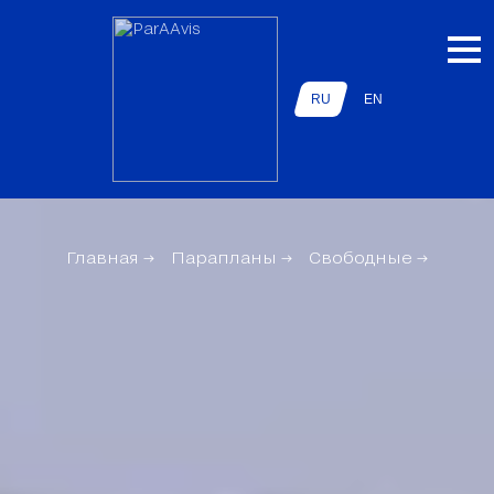
RU
EN
Главная
→
Парапланы
→
Свободные
→