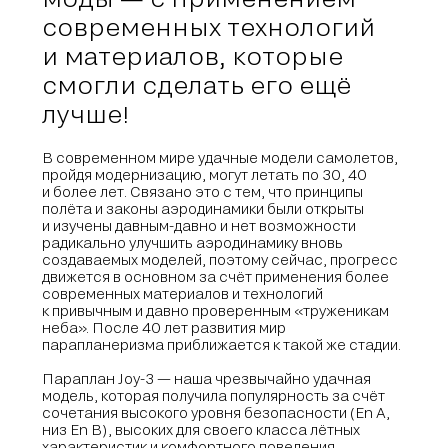
современных технологий
и материалов, которые
смогли сделать его ещё
лучше!
В современном мире удачные модели самолетов,
пройдя модернизацию, могут летать по 30, 40
и более лет. Связано это с тем, что принципы
полёта и законы аэродинамики были открыты
и изучены давным-давно и нет возможности
радикально улучшить аэродинамику вновь
создаваемых моделей, поэтому сейчас, прогресс
движется в основном за счёт применения более
современных материалов и технологий
к привычным и давно проверенным «труженикам
неба». После 40 лет развития мир
парапланеризма приближается к такой же стадии.
Параплан Joy-3 — наша чрезвычайно удачная
модель, которая получила популярность за счёт
сочетания высокого уровня безопасности (En A,
низ En B), высоких для своего класса лётных
характеристик и комфортного поведения