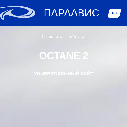
ПАРААВИС
RU
Главная
→
Кайты
→
OCTANE 2
УНИВЕРСАЛЬНЫЙ КАЙТ