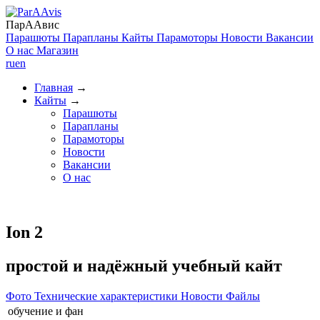
ПарААвис
Парашюты
Парапланы
Кайты
Парамоторы
Новости
Вакансии
О нас
Магазин
ru
en
Главная
→
Кайты
→
Парашюты
Парапланы
Парамоторы
Новости
Вакансии
О нас
Ion 2
простой и надёжный учебный кайт
Фото
Технические характеристики
Новости
Файлы
обучение и фан