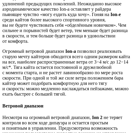
удлинений предыдущих поколений. Неожиданно высокое
аэродинамическое качество Ion-а оставляет у райдера
пьянящее чувство «могу ездить куда хочу». Гоняя на
Ion-e
среди кайтов более высокого спортивного уровня,
вы не будете чувствовать себя «обделённым новичком». Чем
сильнее и порывистей будет ветер, тем меньше будет разница
в скорости, и тем больше будет разница в удовольствии
от комфорта.
Огромный ветровой диапазон
Ion-a
позволил реализовать
старую мечту кайтеров обходится всего одним размером кайта
на все, наиболее распространенные ветра от 3−4 м/c до 12−14
м/с*. Тяга кайта остается постоянной и дружелюбной
с момента старта, и не растет лавинообразно по мере роста
скорости. При одной и той же силе ветра положением бара
кайтер может подобрать комфортную для него тягу
и скорость: можно медленно наслаждаться пейзажами, можно
ехать быстрее с большей тягой.
Ветровой диапазон
Несмотря на огромный ветровой диапазон,
Ion 2
не теряет
контроля во всем ходе дипауэра и остается простым
и понятным в управлении. Предусмотрена возможность