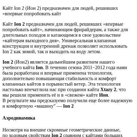
Кайт Ion 2 (Ион 2) предназначен для людей, решивших
«впервые попробовать кайт
Кайт
Ion 2
предназначен для людей, решивших «впервые
попробовать кайт», начинающим фрирайдерам, а также для
длительных походов и катающимся в свое удовольствие
«кайтерам выходного дня». Универсальная клапанная
конструкция и внутренний дренаж позволяет использовать
Ion 2 как зимой, так и выходить на воду летом.
Ion 2
(Ион2) является дальнейшим развитием нашего
учебного кайта
Ion
. В течении сезона 2011−2012 года нами
была разработана и впервые применена технология,
дополнительно повышающая стабильность и комфорт
клапанных кайтов в порывистый ветер. Эта технология
настолько впечатлила нас при создании кайта
Xtazy 2
, что
мы решили применить её и в «свежем» кайте
Ион
.
В результате мы предсказуемо получили еще более надежную
и комфортную «машину" —
Ion 2
Аэродинамика
Несмотря на внешне скромные геометрические данные,
по ходовым свойствам
Ion 2
сравним с кайтами больших