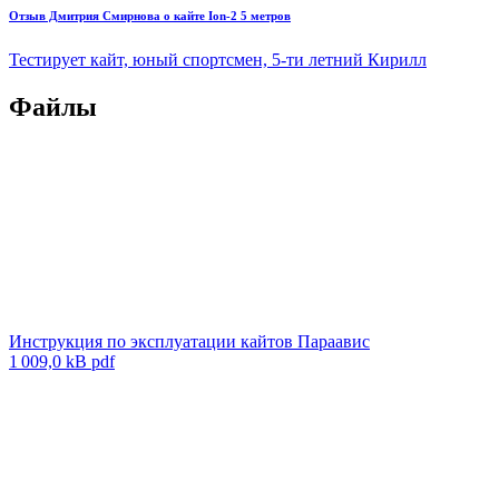
Отзыв Дмитрия Смирнова о кайте Ion-2 5 метров
Тестирует кайт, юный спортсмен, 5-ти летний Кирилл
Файлы
Инструкция по эксплуатации кайтов Параавис
1 009,0 kB pdf