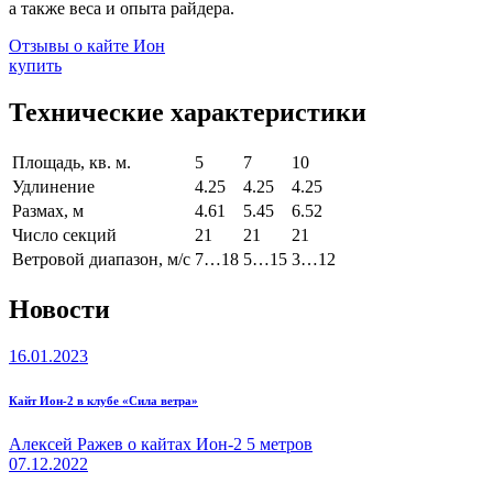
а также веса и опыта райдера.
Отзывы о кайте Ион
купить
Технические характеристики
Площадь, кв. м.
5
7
10
Удлинение
4.25
4.25
4.25
Размах, м
4.61
5.45
6.52
Число секций
21
21
21
Ветровой диапазон, м/с
7…18
5…15
3…12
Новости
16.01.2023
Кайт Ион-2 в клубе «Сила ветра»
Алексей Ражев о кайтах Ион-2 5 метров
07.12.2022