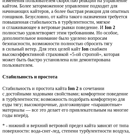
изменения пользователем скоростью реакции на управление
кайтом. Более заторможенное управление подходит для
начинающих кайтеров, а более быстрая реакция для опытных
гонщиков. Безусловно, от кайта такого назначения требуется
повышенная стабильность в турбулентности, мягкое
и сглаживающее в ветровые рывки поведение. И
Ion 2
полностью удовлетворяет этим требованиям. Но особое,
дополнительное внимание было уделено вопросам
безопасности, возможности полностью сбросить тягу
в сильный ветер. Для этих целей кайт
Ion
снабжен
высокоэффективной страховкой «5-ой стропой», которая
может быть быстро установлена или демонтирована
пользователем.
Стабильность и простота
Стабильность и простота кайта
Ion 2
в сочетании
с достойными ходовыми свойствами; комфортное поведение
в турбулентности; возможность подобрать комфортную для
езды тягу; высокопрочные, долгоживущие «парашютные»
материалы — все это делает его привлекательным на многие
годы вперёд.
* - нижний и верхний ветровой предел кайта зависят от типа
поверхности: вода-снег-лед, степени турбулентности воздуха,