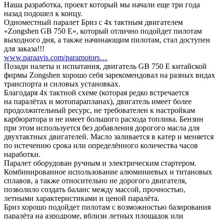
Наша разработка, проект который мы начали еще три года
назад подошел к концу.
Одноместный паралет Бриз с 4х тактным двигателем
«Zongshen GB 750 E», который отлично подойдет пилотам
выходного дня, а также начинающим пилотам, стал доступен
для заказа!!!
www.paraavis.com/paramotors…
Позади налеты и испытания, двигатель GB 750 E китайской
фирмы Zongshen хорошо себя зарекомендовал на разных видах
транспорта и силовых установках.
Благодаря 4х тактной схеме (которая редко встречается
на паралётах и мотопарапланах), двигатель имеет более
продолжительный ресурс, не требователен к настройкам
карбюратора и не имеет большого расхода топлива. Бензин
при этом используется без добавления дорогого масла для
двухтактных двигателей. Масло заливается в катер и меняется
по истечению срока или определённого количества часов
наработки.
Паралет оборудован ручным и электрическим стартером.
Комбинированное использование алюминиевых и титановых
сплавов, а также относительно не дорогого двигателя,
позволило создать баланс между массой, прочностью,
летными характеристиками и ценой паралёта.
Бриз хорошо подойдет пилотам с возможностью базирования
паралёта на аэродроме, вблизи летных площадок или