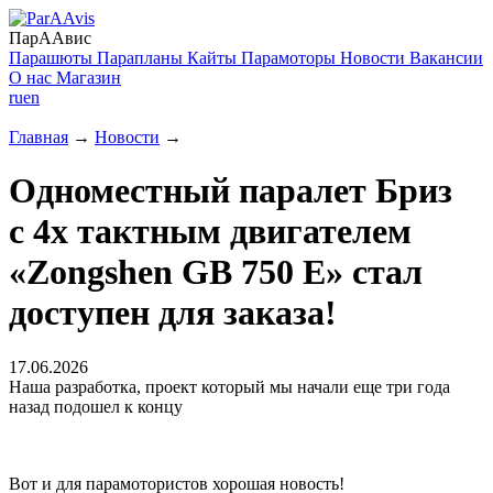
ПарААвис
Парашюты
Парапланы
Кайты
Парамоторы
Новости
Вакансии
О нас
Магазин
ru
en
Главная
→
Новости
→
Одноместный паралет Бриз
с 4х тактным двигателем
«Zongshen GB 750 E» стал
доступен для заказа!
17.06.2026
Наша разработка, проект который мы начали еще три года
назад подошел к концу
Вот и для парамотористов хорошая новость!