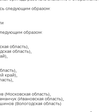
ись следующим образом:
ти
следующим образом:
кая область),
ская область),
ай),
бласть),
й край),
ласть),
в (Московская область),
аманчук (Ивановская область),
шинов (Вологодская область)