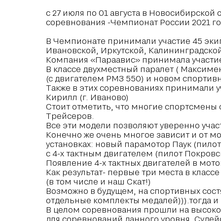
с 27 июля по 01 августа в Новосибирско
соревнования -Чемпионат России 2021 го
В Чемпионате принимали участие 45 экип
Ивановской, Иркутской, Калининградской
Компания «Параавис» принимала участие
В классе двухместный паралет ( Максиме
(с двигателем РМЗ 550) и новом спортив
Также в этих соревнованиях принимали у
Кирилл (г. Иваново)
Стоит отметить, что многие спортсмены 
Трейсеров.
Все эти модели позволяют уверенно учас
Конечно же очень многое зависит и от м
установках: новый парамотор Паук (пилот
с 4-х тактным двигателем (пилот Покровс
Появление 4-х тактных двигателей в мот
Как результат- первые три места в класс
(в том числе и наш Скат!)
Возможно в будущем, на спортивных состя
отдельные комплекты медалей))).тогда и
В целом соревнования прошли на высоко
для соревнований данного уровня. Судей