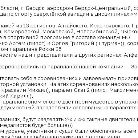
й области, г. Бердск, аэродром Бердск-Центральный
да по спорту сверхлёгкой авиации в дисциплинах «м
ажей из 13 регионов: Алтайского, Красноярского, П
, Кемеровской, Московской, Новосибирской, Омско
 в спортивной программе в составе команды МО.
нко Артем (пилот) и Орлов Григорий (штурман)), со
ном параплане Рокки 35
частие наши представители в других регионах: Алфер
соревновались на парапланах нашей компании — Зор
твовать себя в соревнованиях и завоевывать призов
оторной установки. На этих соревнованиях нескольк
 Красавин Михаил), паралет Скат 2 (пилот Максименк
кий Кирилл).
опарапланерном спорте даёт преимущество в упражн
е двухместный паралет были завоёваны на паралетах
заниях, будут разделять 2-х и 4-х тактные двигатели
 медалистов будет больше)))
м уровне, участники и судьи были обеспечены всем
ская бригада работала слаженно и оперативно.