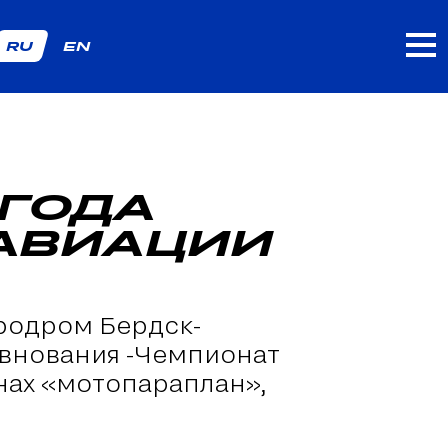
RU
EN
 ГОДА
 АВИАЦИИ
эродром Бердск-
внования -Чемпионат
нах «мотопараплан»,