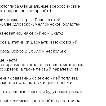
, состоялись Официальные всероссийские
отопараплан», «паралёт-1»
риморского края, Вологодской,
й, Свердловской, Челябинской областей.
ревновались на серийном Скат-2
ов Виталий (г. Барнаул) и Покровский
ро2, Зорро 2+, было и несколько
ые места.
о спортсменов летали на наших моторных
о Артем), а также первый паралет Скат
ениях связанных с экономией топлива.
 именно с 4-х тактными двигателями
 на отдельные классы и будут разыгрывать
 необходимым, зона полётов достаточна